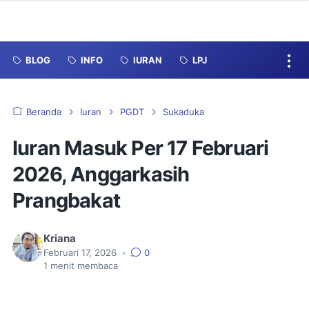
BLOG
INFO
IURAN
LPJ
Beranda
Iuran
PGDT
Sukaduka
Iuran Masuk Per 17 Februari
2026, Anggarkasih
Prangbakat
Kriana
Februari 17, 2026
•
0
1
menit membaca