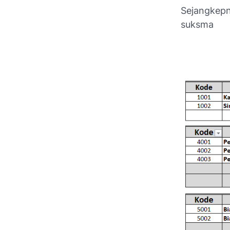
Sejangkepn
suksma