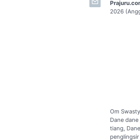
Prajuru.c
2026 (Ang
Om Swastya
Dane dane 
tiang, Dan
penglingsir