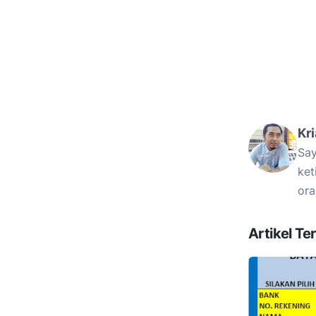
Kr
Say
ket
ora
Artikel Ter