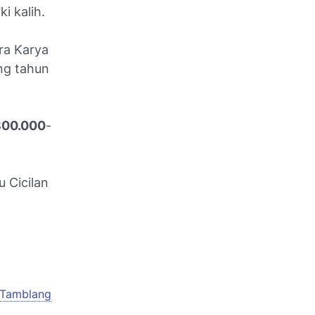
i kalih.
ra Karya
ng tahun
300.000
-
 Cicilan
 Tamblang