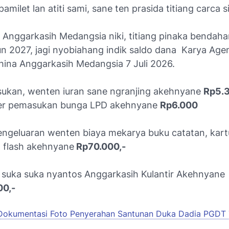
milet lan atiti sami, sane ten prasida titiang carca sik
a Anggarkasih Medangsia niki, titiang pinaka bendaha
n 2027, jagi nyobiahang indik saldo dana Karya Age
hina Anggarkasih Medangsia 7 Juli 2026.
ukan, wenten iuran sane ngranjing akehnyane
Rp5.
ler pemasukan bunga LPD akehnyane
Rp6.000
engeluaran wenten biaya mekarya buku catatan, kartu
l flash akehnyane
Rp70.000,-
 suka suka nyantos Anggarkasih Kulantir Akehnyane
00,-
Dokumentasi Foto Penyerahan Santunan Duka Dadia PGDT