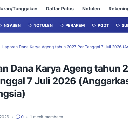
Iuran/Tunggakan
Daftar Patus
Notulen
Rekenin
NGABEN
NOTULEN
PERAREM
PGDT
SU
Laporan Dana Karya Ageng tahun 2027 Per Tanggal 7 Juli 2026 (A
an Dana Karya Ageng tahun 
anggal 7 Juli 2026 (Anggarka
gsia)
, 2026
•
0
•
1
menit membaca