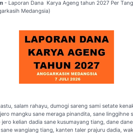
om
- Laporan Dana Karya Ageng tahun 2027 Per Tangg
garkasih Medangsia)
stu, salam rahayu, dumogi sareng sami setate kenak
jero mangku sane meraga pinandita, sane linggihne 
e jero kelian dadia sane kusumayang tiang, dane dane
 sane wangiang tiang, kanten taler prajuru dadia, wak