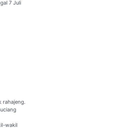
al 7 Juli
 rahajeng.
suciang
il-wakil