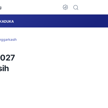
g
Dark Mode
KADUKA
nggarkasih
2027
sih