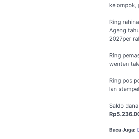
kelompok, pa
Ring rahin
Ageng tahu
2027per ra
Ring pemas
wenten ta
Ring pos p
lan stempe
Saldo dana
Rp5.236.0
Baca Juga: